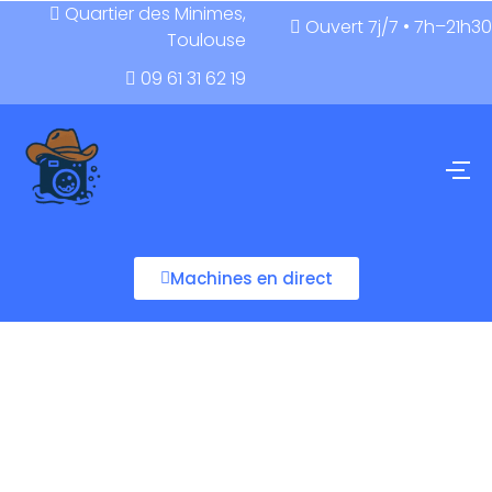
Quartier des Minimes,
Ouvert 7j/7 • 7h–21h30
Toulouse
09 61 31 62 19
Machines en direct