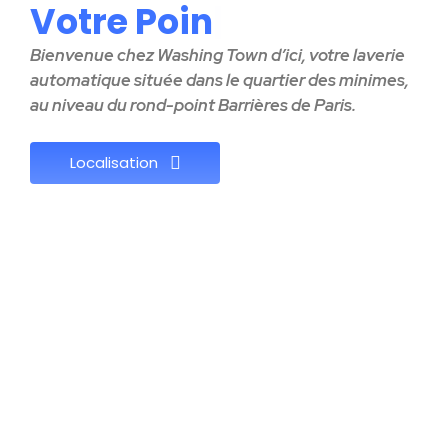
V
o
t
r
e
P
o
i
n
t
R
|
Bienvenue chez Washing Town d’ici, votre laverie
automatique située dans le quartier des minimes,
au niveau du rond-point Barrières de Paris.
Localisation